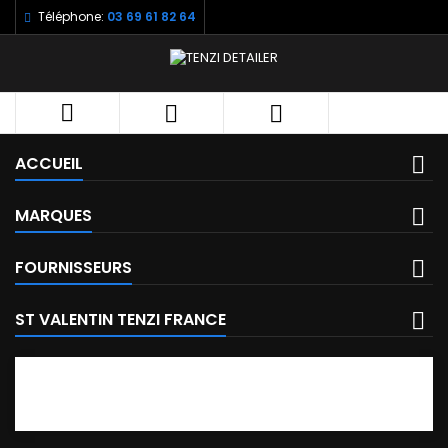
Téléphone:
03 69 61 82 64



ACCUEIL
MARQUES
FOURNISSEURS
ST VALENTIN TENZI FRANCE
FACEBOOK