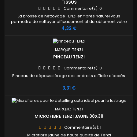
TISSUS
Commentaire(s):
0
La brosse de nettoyage TENZI en fibres naturel vous
permettra de nettoyer efficacement et durablement votre
véhicule.
Prix
4,32 €
MARQUE:
TENZI
PINCEAU TENZI
Commentaire(s):
0
Pinceau de dépoussiérage des endroits difficile d’accès.
Prix
3,31 €
MARQUE:
TENZI
MICROFIBRE TENZI JAUNE 38X38
Commentaire(s):
1
Microfibre jaune de haute qualité de Tenzi