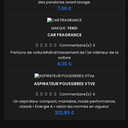
des parebrise avant lavage.
Prix
7,00 €
MARQUE:
TENZI
CAR FRAGRANCE
Commentaire(s):
0
Parfums de voitureRafraîchissement de l'air intérieur de la
voiture
Prix
8,00 €
ASPIRATEUR POUSSIERES VTVE
Commentaire(s):
0
Un aspirateur compact, maniable, haute performance,
classé « Energie A » selon les normes en vigueur.
Prix
202,80 €