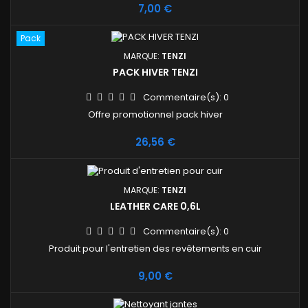
Prix
7,00 €
Pack
MARQUE:
TENZI
PACK HIVER TENZI
Commentaire(s):
0
Offre promotionnel pack hiver
Prix
26,56 €
MARQUE:
TENZI
LEATHER CARE 0,6L
Commentaire(s):
0
Produit pour l'entretien des revêtements en cuir
Prix
9,00 €