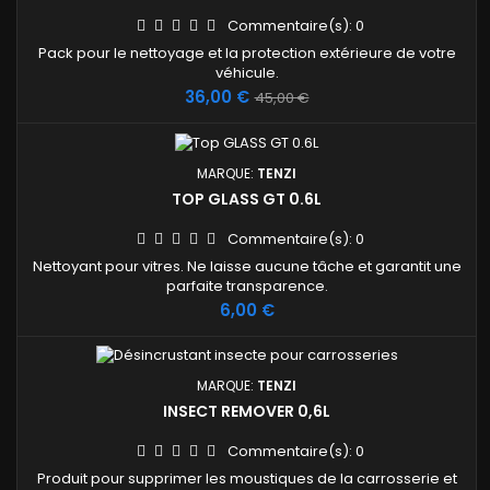
Commentaire(s):
0
Pack pour le nettoyage et la protection extérieure de votre
véhicule.
Prix
Prix
36,00 €
45,00 €
de
base
MARQUE:
TENZI
TOP GLASS GT 0.6L
Commentaire(s):
0
Nettoyant pour vitres. Ne laisse aucune tâche et garantit une
parfaite transparence.
Prix
6,00 €
MARQUE:
TENZI
INSECT REMOVER 0,6L
Commentaire(s):
0
Produit pour supprimer les moustiques de la carrosserie et