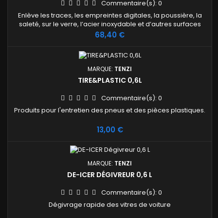
Commentaire(s):
0
Enlève les traces, les empreintes digitales, la poussière, la
saleté, sur le verre, l’acier inoxydable et d’autres surfaces
dures. Performant - Permet de nettoyer rapidement sans
Prix
68,40 €
raclette, laissant le verre et autres surfaces, sèches et sans
traces.
MARQUE:
TENZI
TIRE&PLASTIC 0,6L
Commentaire(s):
0
Produits pour l'entretien des pneus et des pièces plastiques.
Prix
13,00 €
MARQUE:
TENZI
DE-ICER DÉGIVREUR 0,6 L
Commentaire(s):
0
Dégivrage rapide des vitres de voiture