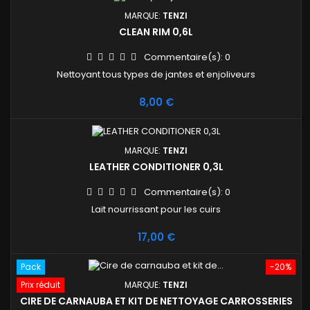
MARQUE:
TENZI
CLEAN RIM 0,6L
Commentaire(s):
0
Nettoyant tous types de jantes et enjoliveurs
Prix
8,00 €
MARQUE:
TENZI
LEATHER CONDITIONER 0,3L
Commentaire(s):
0
Lait nourrissant pour les cuirs
Prix
17,00 €
Pack
-20%
Prix réduit
MARQUE:
TENZI
CIRE DE CARNAUBA ET KIT DE NETTOYAGE CARROSSERIES