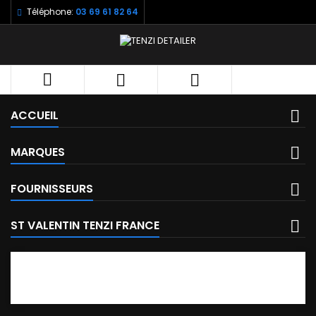
Téléphone:
03 69 61 82 64



ACCUEIL
MARQUES
FOURNISSEURS
ST VALENTIN TENZI FRANCE
FACEBOOK