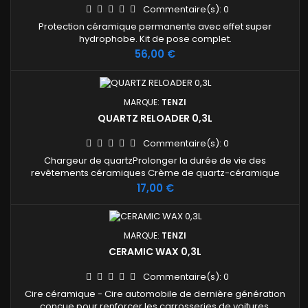
Commentaire(s):
0
Protection céramique permanente avec effet super
hydrophobe. Kit de pose complet.
Prix
56,00 €
MARQUE:
TENZI
QUARTZ RELOADER 0,3L
Commentaire(s):
0
Chargeur de quartzProlonger la durée de vie des
revêtements céramiques Crème de quartz-céramique
innovante. Rend la surface glissante et fortement
Prix
17,00 €
hydrophobe.
MARQUE:
TENZI
CERAMIC WAX 0,3L
Commentaire(s):
0
Cire céramique - Cire automobile de dernière génération
conçue pour renforcer les carrosseries de voitures.