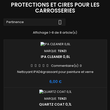
PROTECTIONS ET CIRES POUR LES
CARROSSERIES

Pertinence
Affichage 1-8 de 8 article(s)
MARQUE:
TENZI
IPA CLEANER 0,6L
Commentaire(s):
0
Nettoyant IPADégraissant pour peinture et verre
Prix
6,00 €
MARQUE:
TENZI
QUARTZ COAT 0,1L