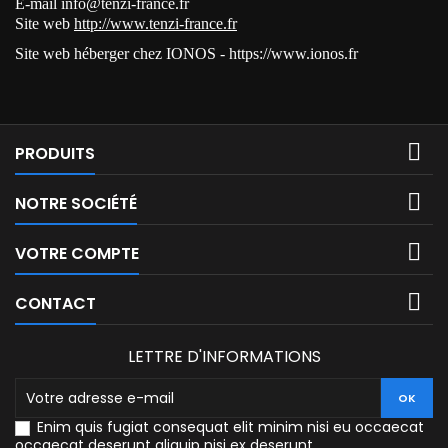
E-mail info@tenzi-france.fr
Site web
http://www.tenzi-france.fr
Site web héberger chez IONOS - https://www.ionos.fr

PRODUITS

NOTRE SOCIÉTÉ

VOTRE COMPTE

CONTACT
LETTRE D'INFORMATIONS
Enim quis fugiat consequat elit minim nisi eu occaecat
occaecat deserunt aliquip nisi ex deserunt.