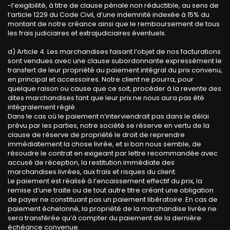
-l’exigibilité, à titre de clause pénale non réductible, au sens de
l’article 1229 du Code Civil, d’une indemnité indexée à 15% du
montant de notre créance ainsi que le remboursement de tous
les frais judiciaires et extrajudiciaires éventuels.
d) Article 4. Les marchandises faisant l’objet de nos facturations
sont vendues avec une clause subordonnante expressément le
transfert de leur propriété au paiement intégral du prix convenu,
en principal et accessoires. Notre client ne pourra, pour
quelque raison ou cause que ce soit, procéder à la revente des
dites marchandises tant que leur prix ne nous aura pas été
intégralement réglé.
Dans le cas où le paiement n’interviendrait pas dans le délai
prévu par les parties, notre société se réserve en vertu de la
clause de réserve de propriété le droit de reprendre
immédiatement la chose livrée, et si bon nous semble, de
résoudre le contrat en exigeant par lettre recommandée avec
accusé de réception, la restitution immédiate des
marchandises livrées, aux frais et risques du client.
Le paiement est réalisé à l’encaissement effectif du prix, la
remise d’une traite ou de tout autre titre créant une obligation
de payer ne constituant pas un paiement libératoire. En cas de
paiement échelonné, la propriété de la marchandise livrée ne
sera transférée qu’à compter du paiement de la dernière
échéance convenue.