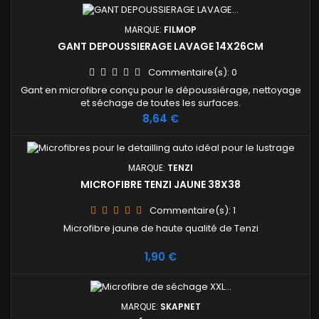
la palette complète soit 108 bidons de 5 litres ou 480
pulvérisateurs de 1 litres
MARQUE:
FILMOP
GANT DEPOUSSIERAGE LAVAGE 14X26CM
Commentaire(s):
0
Gant en microfibre conçu pour le dépoussiérage, nettoyage
et séchage de toutes les surfaces.
Prix
8,64 €
MARQUE:
TENZI
MICROFIBRE TENZI JAUNE 38X38
Commentaire(s):
1
Microfibre jaune de haute qualité de Tenzi
Prix
1,90 €
MARQUE:
SKAPNET