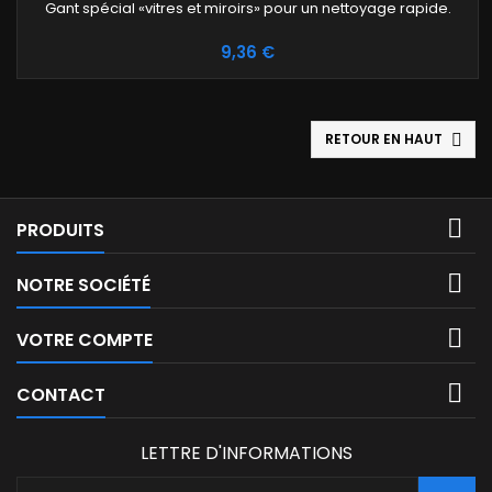
Gant spécial «vitres et miroirs» pour un nettoyage rapide.
Prix
9,36 €
RETOUR EN HAUT


PRODUITS

NOTRE SOCIÉTÉ

VOTRE COMPTE

CONTACT
LETTRE D'INFORMATIONS