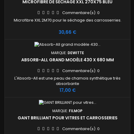
MICROFIBRE DE SÉCHAGE XXL 270X75 BLEU
Commentaire(s):
0
Microfibre XXL 2M70 pour le séchage des carrosserries.
Prix
30,66 €
MARQUE:
DEWITTE
ABSORB-ALL GRAND MODÈLE 430 X 680 MM
Commentaire(s):
0
L'Absorb-All est une peau de chamois synthétique très
absorbante
Prix
17,00 €
MARQUE:
FILMOP
GANT BRILLIANT POUR VITRES ET CARROSSERIES
Commentaire(s):
0