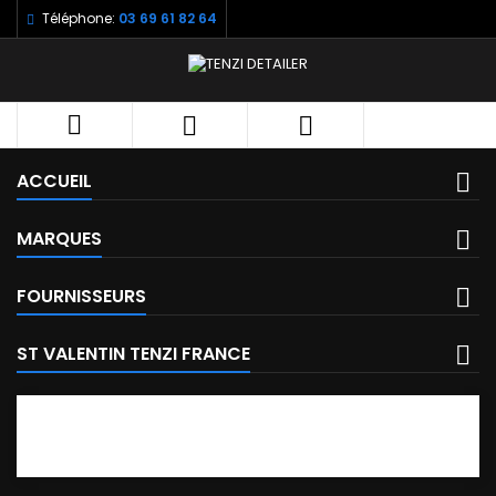
Téléphone:
03 69 61 82 64



ACCUEIL
MARQUES
FOURNISSEURS
ST VALENTIN TENZI FRANCE
FACEBOOK