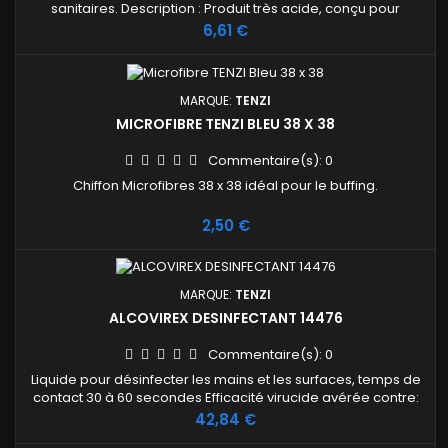
sanitaires. Description : Produit très acide, conçu pour
éliminer le calcaire, le calcaire et la rouille des surfaces
Prix
6,61 €
résistantes aux acides. Contient de l'acide chlorhydrique. Ne
pas utiliser sur des surfaces émaillées ou sur des
accessoires de salle de bains. Ne pas laisser la solution de...
MARQUE:
TENZI
MICROFIBRE TENZI BLEU 38 X 38
Commentaire(s):
0
Chiffon Microfibres 38 x 38 idéal pour le buffing.
Prix
2,50 €
MARQUE:
TENZI
ALCOVIREX DESINFECTANT 14476
Commentaire(s):
0
Liquide pour désinfecter les mains et les surfaces, temps de
contact 30 à 60 secondes Efficacité virucide avérée contre:
coronavirus, norovirus et adénovirus, conformément à la
Prix
42,84 €
norme EN 14476 (2013 + A2: 2019). Commande uniquement à