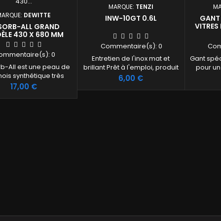
MARQUE:
TENZI
MA
MARQUE:
DEWITTE
INW-10GT 0.6L
GANT 
VITRES
SORB-ALL GRAND
ÈLE 430 X 680 MM
Commentaire(s):
0
Com
ommentaire(s):
0
Entretien de l'inox mat et
Gant spéci
rb-All est une peau de
brillant Prêt à l'emploi, produit
pour un
ois synthétique très
à base d'alcool, conçu pour
Prix
6,00 €
absorbante
nourrir l'acier inoxydable
Prix
17,00 €