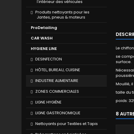
l'intérieur des véhicules
Produits nettoyants pour les
Jantes, pneus & moteurs
ProDetailing
DESCRI
CAR WASH
Le chiffo
HYGIENE LINE
se compos
DESINFECTION
surface.
HÔTEL, BUREAU, CUISINE
Nécessair
poussièr
INDUSTRIE ALIMENTAIRE
Mouillé, 
ZONES COMMERCIALES
taille du 
poids: 325
LIGNE HYGIÈNE
LIGNE GASTRONOMIQUE
8 AUTR
Nettoyants pour Textiles et Tapis