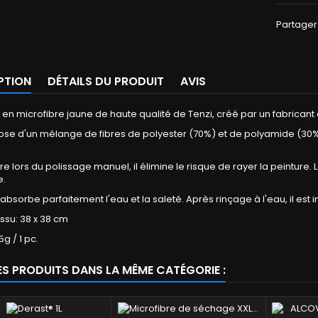
Partager
PTION
DÉTAILS DU PRODUIT
AVIS
n en microfibre jaune de haute qualité de Tenzi, créé par un fabricant 
e d'un mélange de fibres de polyester (70%) et de polyamide (30%) 
e lors du polissage manuel, il élimine le risque de rayer la peinture. Lo
e.
il absorbe parfaitement l'eau et la saleté. Après rinçage à l'eau, il es
tissu: 38 x 38 cm
g / 1 pc.
ES PRODUITS DANS LA MÊME CATÉGORIE :