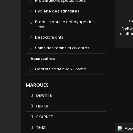
Préparations spécialisées
Hygiène des sanitaires
C
Produits pour le nettoyage des
sols
Netto
toilette
Désodorisants
sanitair
trè
Soins des mains et du corps
éliminer
et la
Accessoires
rési
Co
Coffrets cadeaux & Promo
chlorhy
sur des
sur de
MARQUES
de ba
DEWITTE
FILMOP
SKAPNET
TENZI