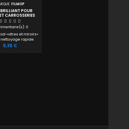
RQUE:
FILMOP
BRILLIANT POUR
 ET CARROSSERIES
mentaire(s):
0
al «vitres et miroirs»
 nettoyage rapide.
Prix
9,36 €