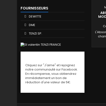
FOURNISSEURS
AB
DEWITTE
MOD
DME
C
L'Abso
TENZI SP.
cham
FACEBOOK
Cliquez sur "J'aime" et rejoignez
notre communauté sur Facebook.
En récompense, vous obtiendrez
immédiatement un bon de
réduction d'une valeur de 5€.