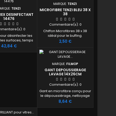
MARQUE:
TENZI
ARQUE:
TENZI
MICROFIBRE TENZI BLEU 38 X
38
REX DESINFECTANT
14476
Commentaire(s):
0
mentaire(s):
0
Chiffon Microfibres 38 x 38
pour désinfecter les
idéal pour le buffing.
 les surfaces, temps
Prix
2,50 €
ct 30 à 60 secondes
Prix
42,84 €
ité virucide avérée
oronavirus, norovirus
virus, conformément
me EN 14476 (2013 +
MARQUE:
FILMOP
2019). Commande
GANT DEPOUSSIERAGE
ment à la palette
LAVAGE 14X26CM
soit 108 bidons de 5
480 pulvérisateurs de
Commentaire(s):
0
1 litres
Gant en microfibre conçu pour
le dépoussiérage, nettoyage
et séchage de toutes les
Prix
8,64 €
surfaces.