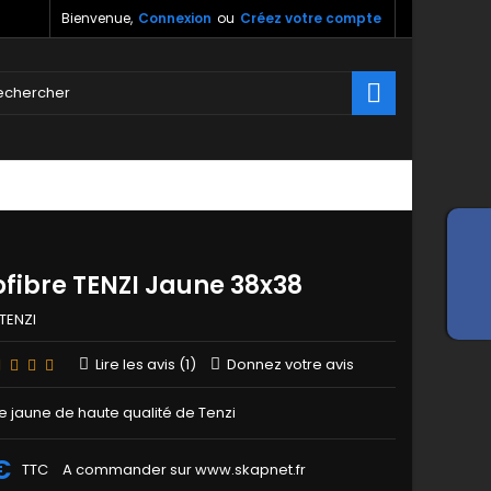
Bienvenue,
Connexion
ou
Créez votre compte

ofibre TENZI Jaune 38x38
TENZI
Lire les avis (
1
)
Donnez votre avis
e jaune de haute qualité de Tenzi
€
TTC
A commander sur www.skapnet.fr