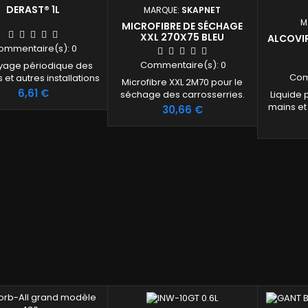
DERAST® 1L
MARQUE:
SKAPNET
M
MICROFIBRE DE SÉCHAGE
XXL 270X75 BLEU
ALCOVI
ommentaire(s):
0
Commentaire(s):
0
yage périodique des
Com
s et autres installations
Microfibre XXL 2M70 pour le
es. Description : Produit
Prix
6,61 €
Liquide 
séchage des carrosserries.
s acide, conçu pour
mains et
Prix
30,66 €
 le calcaire, le calcaire
de conta
 rouille des surfaces
Efficac
stantes aux acides.
contre: c
ntient de l'acide
et adéno
drique. Ne pas utiliser
à la nor
 surfaces émaillées ou
A2: 
s accessoires de salle
unique
ins. Ne pas laisser la
complète 
solution de...
litres ou 