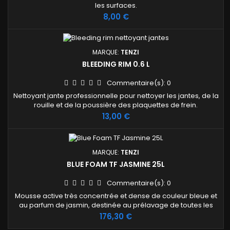
les surfaces.
Prix
8,00 €
MARQUE:
TENZI
BLEEDING RIM 0.6 L
Commentaire(s):
0
Nettoyant jante professionnelle pour nettoyer les jantes, de la
rouille et de la poussière des plaquettes de frein.
Prix
13,00 €
MARQUE:
TENZI
BLUE FOAM TF JASMINE 25L
Commentaire(s):
0
Mousse active très concentrée et dense de couleur bleue et
au parfum de jasmin, destinée au prélavage de toutes les
surfaces de la voiture. La préparation élimine les salissures
Prix
176,30 €
routières et opérationnelles.