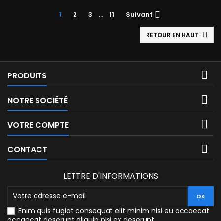
1
2
3
…
11
Suivant

RETOUR EN HAUT


PRODUITS

NOTRE SOCIÉTÉ

VOTRE COMPTE

CONTACT
LETTRE D'INFORMATIONS
Enim quis fugiat consequat elit minim nisi eu occaecat
occaecat deserunt aliquip nisi ex deserunt.