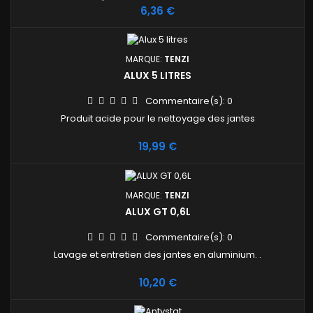
virucide avérée contre: coronavirus, norovirus et adénovirus,
Prix
6,36 €
conformément à la norme EN 14476 (2013 + A2: 2019).
Commande uniquement à la palette complète soit 108 bidons
de 5 litres ou 480 pulvérisateurs de 1 litres
MARQUE:
TENZI
ALUX 5 LITRES
Commentaire(s):
0
Produit acide pour le nettoyage des jantes
Prix
19,99 €
MARQUE:
TENZI
ALUX GT 0,6L
Commentaire(s):
0
Lavage et entretien des jantes en aluminium. .
Prix
10,20 €