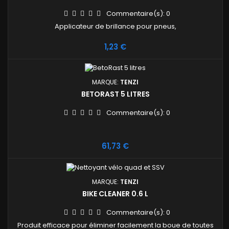
Commentaire(s):
0
Applicateur de brillance pour pneus,
Prix
1,23 €
MARQUE:
TENZI
BETORAST 5 LITRES
Commentaire(s):
0
Prix
61,73 €
MARQUE:
TENZI
BIKE CLEANER 0.6 L
Commentaire(s):
0
Produit efficace pour éliminer facilement la boue de toutes