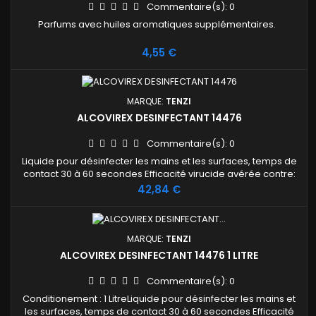
Commentaire(s):
0
Parfums avec huiles aromatiques supplémentaires.
Prix
4,55 €
MARQUE:
TENZI
ALCOVIREX DESINFECTANT 14476
Commentaire(s):
0
Liquide pour désinfecter les mains et les surfaces, temps de
contact 30 à 60 secondes Efficacité virucide avérée contre:
coronavirus, norovirus et adénovirus, conformément à la
Prix
42,84 €
norme EN 14476 (2013 + A2: 2019). Commande uniquement à
la palette complète soit 108 bidons de 5 litres ou 480
pulvérisateurs de 1 litres
MARQUE:
TENZI
ALCOVIREX DESINFECTANT 14476 1 LITRE
Commentaire(s):
0
Conditionement : 1 LitreLiquide pour désinfecter les mains et
les surfaces, temps de contact 30 à 60 secondes Efficacité