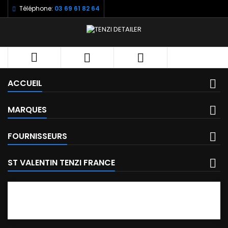
Téléphone:
03 69 61 82 64



ACCUEIL
MARQUES
FOURNISSEURS
ST VALENTIN TENZI FRANCE
FACEBOOK