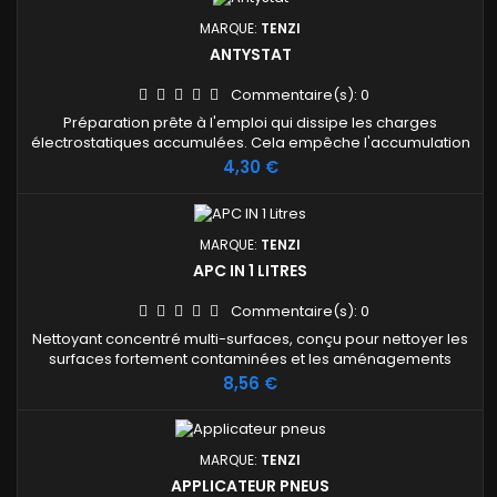
MARQUE:
TENZI
ANTYSTAT
Commentaire(s):
0
Préparation prête à l'emploi qui dissipe les charges
électrostatiques accumulées. Cela empêche l'accumulation
des poussières.
Prix
4,30 €
MARQUE:
TENZI
APC IN 1 LITRES
Commentaire(s):
0
Nettoyant concentré multi-surfaces, conçu pour nettoyer les
surfaces fortement contaminées et les aménagements
intérieurs. Élimine efficacement la saleté et les impuretés
Prix
8,56 €
anciennes et fraîches d'origine organique.
MARQUE:
TENZI
APPLICATEUR PNEUS