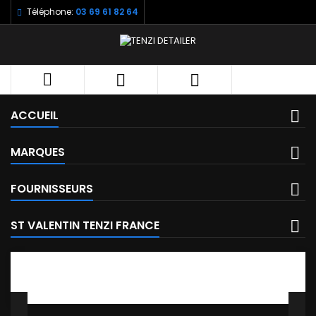
Téléphone:
03 69 61 82 64



ACCUEIL
MARQUES
FOURNISSEURS
ST VALENTIN TENZI FRANCE
FACEBOOK