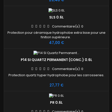
SLS 0.6L
Commentaire(s):
0
Protection pour céramique hydrophobe extra lisse pour une
finition supérieure.
Prix
47,00 €
P14 SI QUARTZ PERMANENT (CONC.) 0.6L
Commentaire(s):
0
Protection quartz hyper hydrophobe pour les carrosseries.
Prix
27,77 €
PR 0.6L
Commentaire(s):
0