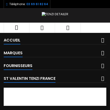
Téléphone:
03 69 61 82 64



ACCUEIL
MARQUES
FOURNISSEURS
ST VALENTIN TENZI FRANCE
FACEBOOK