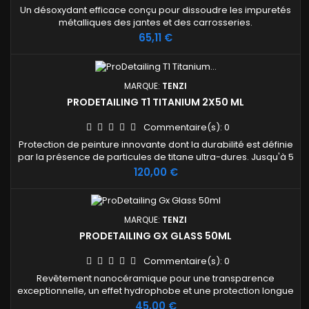
Un désoxydant efficace conçu pour dissoudre les impuretés
métalliques des jantes et des carrosseries.
Prix
65,11 €
MARQUE:
TENZI
PRODETAILING T1 TITANIUM 2X50 ML
Commentaire(s):
0
Protection de peinture innovante dont la durabilité est définie
par la présence de particules de titane ultra-dures. Jusqu'à 5
ans de protection de la peinture.
Prix
120,00 €
MARQUE:
TENZI
PRODETAILING GX GLASS 50ML
Commentaire(s):
0
Revêtement nanocéramique pour une transparence
exceptionnelle, un effet hydrophobe et une protection longue
durée des vitres, rétroviseurs et toits ouvrants.
Prix
45,00 €