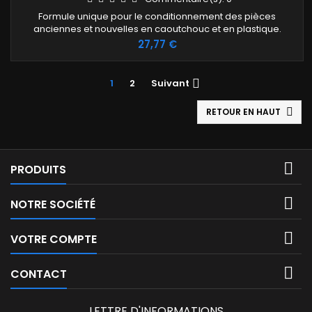
Formule unique pour le conditionnement des pièces
anciennes et nouvelles en caoutchouc et en plastique.
Prix
27,77 €
1
2
Suivant

RETOUR EN HAUT


PRODUITS

NOTRE SOCIÉTÉ

VOTRE COMPTE

CONTACT
LETTRE D'INFORMATIONS