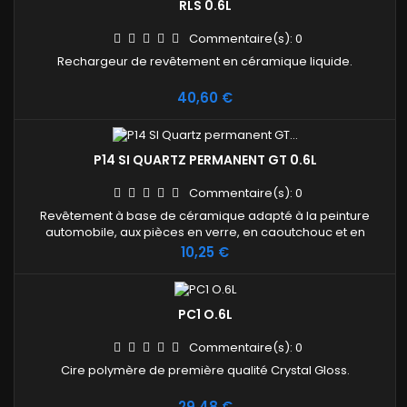
RLS 0.6L
Commentaire(s):
0
Rechargeur de revêtement en céramique liquide.
Prix
40,60 €
P14 SI QUARTZ PERMANENT GT 0.6L
Commentaire(s):
0
Revêtement à base de céramique adapté à la peinture
automobile, aux pièces en verre, en caoutchouc et en
plastique.
Prix
10,25 €
PC1 O.6L
Commentaire(s):
0
Cire polymère de première qualité Crystal Gloss.
Prix
29,48 €