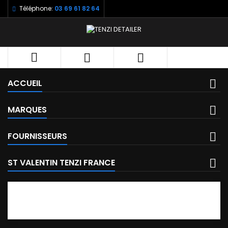
Téléphone:
03 69 61 82 64



ACCUEIL
MARQUES
FOURNISSEURS
ST VALENTIN TENZI FRANCE
FACEBOOK