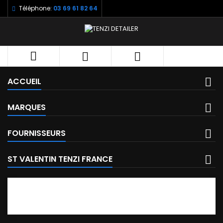
Téléphone:
03 69 61 82 64



ACCUEIL
MARQUES
FOURNISSEURS
ST VALENTIN TENZI FRANCE
FACEBOOK