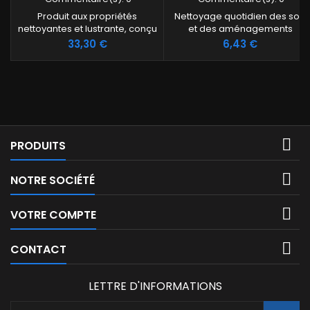
Produit aux propriétés
Nettoyage quotidien des sols
nettoyantes et lustrante, conçu
et des aménagements
pour laver les sols sportifs durs
intérieurs
Prix
Prix
33,30 €
6,43 €
et élastiques.

PRODUITS

NOTRE SOCIÉTÉ

VOTRE COMPTE

CONTACT
LETTRE D'INFORMATIONS