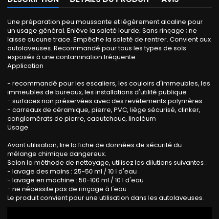
Une préparation peu moussante et légèrement alcaline pour
un usage général. Enlève la saleté lourde; Sans rinçage ; ne
laisse aucune trace. Empêche la saleté de rentrer. Convient aux
autolaveuses. Recommandé pour tous les types de sols
exposés à une contamination fréquente
Application
- recommandé pour les escaliers, les couloirs d'immeubles, les
immeubles de bureaux, les installations d'utilité publique
- surfaces non préservées avec des revêtements polymères
- carreaux de céramique, pierre, PVC, liège sécurisé, clinker,
conglomérats de pierre, caoutchouc, linoléum
Usage
Avant utilisation, lire la fiche de données de sécurité du
mélange chimique dangereux.
Selon la méthode de nettoyage, utilisez les dilutions suivantes :
- lavage des mains : 25-50 ml / 10 l d'eau
- lavage en machine : 50-100 ml / 10 l d'eau
- ne nécessite pas de rinçage à l'eau
Le produit convient pour une utilisation dans les autolaveuses.