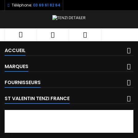
Téléphone:
03 69 61 82 64



ACCUEIL
MARQUES
FOURNISSEURS
ST VALENTIN TENZI FRANCE
FACEBOOK