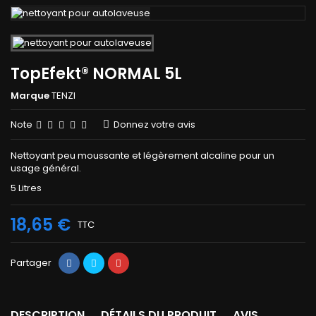
TopEfekt® NORMAL 5L
Marque
TENZI
Note
Donnez votre avis
Nettoyant peu moussante et légèrement alcaline pour un
usage général.
5 Litres
18,65 €
TTC
Partager
DESCRIPTION
DÉTAILS DU PRODUIT
AVIS