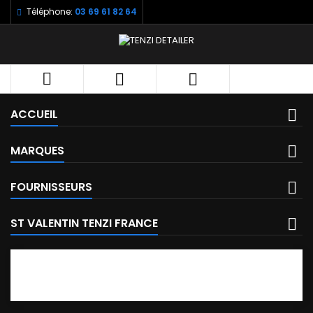
Téléphone:
03 69 61 82 64



ACCUEIL
MARQUES
FOURNISSEURS
ST VALENTIN TENZI FRANCE
FACEBOOK