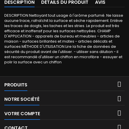
DESCRIPTION
DÉTAILS DU PRODUIT
AVIS
DESCRIPTION Nettoyant tout usage à l'arôme parfumé. Ne laisse
aucune trace, rafraîchit la surface et sèche rapidement. Enlève
les traces de doigts, les taches et les stries. Le produit est très
efficace et inoffensif pour les surfaces nettoyées. CHAMP
D'APPLICATION - appareils de bureau et meubles - articles de
maison - surfaces brillantes et mates - articles délicats et
surfaces MÉTHODE D'UTILISATION Lire la fiche de données de
sécurité du produit avant de l'utiliser. - utiliser sans dilution - il
est recommandé d'utiliser un chiffon en microfibre - essuyer et
polir la surface avec un chiffon

PRODUITS

NOTRE SOCIÉTÉ

VOTRE COMPTE

CONTACT