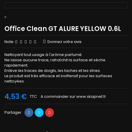
Office Clean GT ALURE YELLOW 0.6L
Note
Donnez votre avis
Nettoyant tout usage à l'arôme parfumé.
Ne laisse aucune trace, rafraîchit la surface et sèche
rapidement.
Enlève les traces de doigts, les taches et les stries.
Le produit est très efficace et inoffensif pour les surfaces
nettoyées.
4,53 €
TTC
A commander sur www.skapnet.fr
Partager