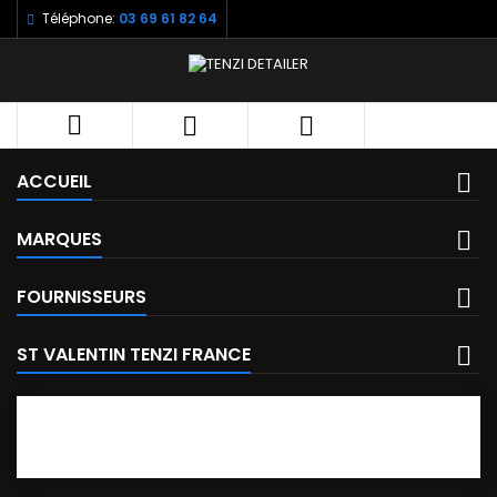
Téléphone:
03 69 61 82 64



ACCUEIL
MARQUES
FOURNISSEURS
ST VALENTIN TENZI FRANCE
FACEBOOK